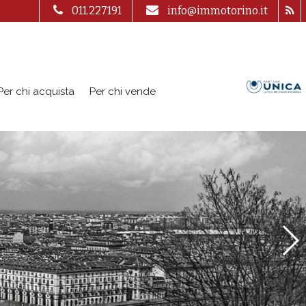
011.227191
info@immotorino.it
Per chi acquista
Per chi vende