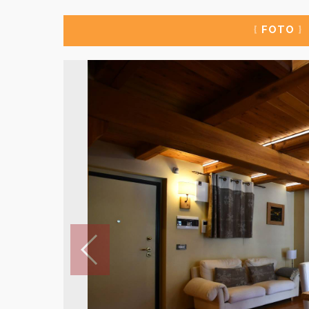
{
FOTO
}