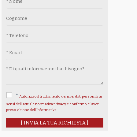
pronto all'uso senza dover
effettuare lavori di
ristrutturazione o
arredamento.Una proposta
interessante per chi cerca un
Appartamento
confortevole e
ben posizionato a
Bardonecchia
,
con la possibilità di godere delle
bellezze della montagna in ogni
stagione.
*
Autorizzo il trattamento dei miei dati personali ai
sensi dell'attuale normativa privacy e confermo di aver
preso visione dell'informativa.