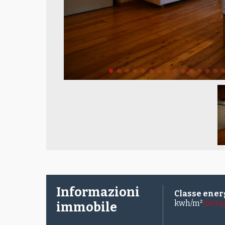
Informazioni
Classe ener
kwh/m²
detta
immobile