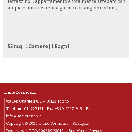
terrazzino.L'appartamento è totalmente arredato con
ampia e luminosa zona giorno con angolo cottura,...
55 mq | 1 Camere | 1 Bagni
Immo Torino srl
via Dei Quartieri 8/C – 10122 Torino
Telefono:
011.227191
- Fax: +39.0112271919 - Email:
info@immotorino.it
Copyright © 2026 Immo Torino srl | All Rights
Reserved |
P.IVA 10068990018
|
Site Map
|
Privacy