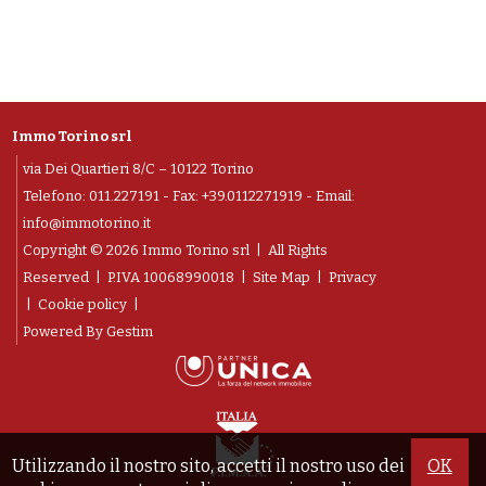
Immo Torino srl
via Dei Quartieri 8/C – 10122 Torino
Telefono:
011.227191
- Fax: +39.0112271919 - Email:
info@immotorino.it
Copyright © 2026 Immo Torino srl | All Rights
Reserved |
P.IVA 10068990018
|
Site Map
|
Privacy
|
Cookie policy
|
Powered By
Gestim
Utilizzando il nostro sito, accetti il nostro uso dei
OK