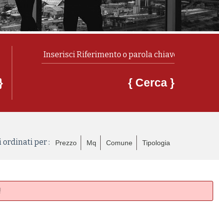
}
{ Cerca }
 ordinati per :
Prezzo
Mq
Comune
Tipologia
!