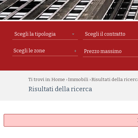
Scegli la tipologia
Scegli il contratto
Scegli le zone
Ti trovi in:
Home
Immobili
Risultati della ricer
›
›
Risultati della ricerca