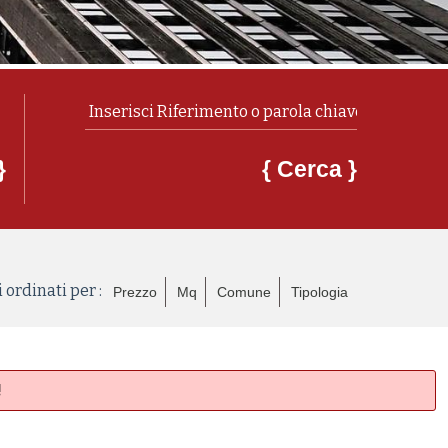
}
{ Cerca }
 ordinati per :
Prezzo
Mq
Comune
Tipologia
!