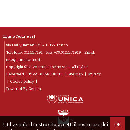
Immo Torino srl
via Dei Quartieri 8/C – 10122 Torino
Telefono:
011.227191
- Fax: +39.0112271919 - Email:
info@immotorino.it
Copyright © 2026 Immo Torino srl | All Rights
Reserved |
P.IVA 10068990018
|
Site Map
|
Privacy
|
Cookie policy
|
Powered By
Gestim
Utilizzando il nostro sito, accetti il nostro uso dei
OK