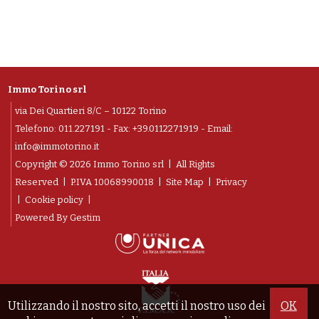
Immo Torino srl
via Dei Quartieri 8/C – 10122 Torino
Telefono:
011.227191
- Fax: +39.0112271919 - Email:
info@immotorino.it
Copyright © 2026 Immo Torino srl | All Rights
Reserved |
P.IVA 10068990018
|
Site Map
|
Privacy
|
Cookie policy
|
Powered By
Gestim
Utilizzando il nostro sito, accetti il nostro uso dei
OK