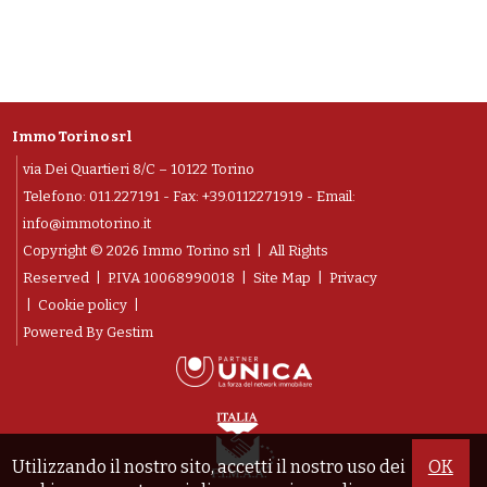
Immo Torino srl
via Dei Quartieri 8/C – 10122 Torino
Telefono:
011.227191
- Fax: +39.0112271919 - Email:
info@immotorino.it
Copyright © 2026 Immo Torino srl | All Rights
Reserved |
P.IVA 10068990018
|
Site Map
|
Privacy
|
Cookie policy
|
Powered By
Gestim
Utilizzando il nostro sito, accetti il nostro uso dei
OK