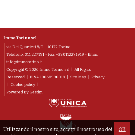
Immo Torino srl
via Dei Quartieri 8/C – 10122 Torino
Telefono:
011.227191
- Fax: +39.0112271919 - Email:
info@immotorino.it
Copyright © 2026 Immo Torino srl | All Rights
Reserved |
P.IVA 10068990018
|
Site Map
|
Privacy
|
Cookie policy
|
Powered By
Gestim
Utilizzando il nostro sito, accetti il nostro uso dei
OK