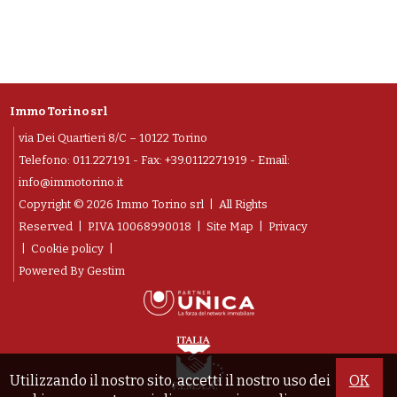
Immo Torino srl
via Dei Quartieri 8/C – 10122 Torino
Telefono:
011.227191
- Fax: +39.0112271919 - Email:
info@immotorino.it
Copyright © 2026 Immo Torino srl | All Rights
Reserved |
P.IVA 10068990018
|
Site Map
|
Privacy
|
Cookie policy
|
Powered By
Gestim
Utilizzando il nostro sito, accetti il nostro uso dei
OK