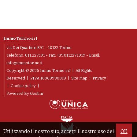
Immo Torino srl
via Dei Quartieri 8/C – 10122 Torino
Telefono:
011.227191
- Fax: +39.0112271919 - Email:
info@immotorino.it
Copyright © 2026 Immo Torino srl | All Rights
Reserved |
P.IVA 10068990018
|
Site Map
|
Privacy
|
Cookie policy
|
Powered By
Gestim
Utilizzando il nostro sito, accetti il nostro uso dei
OK